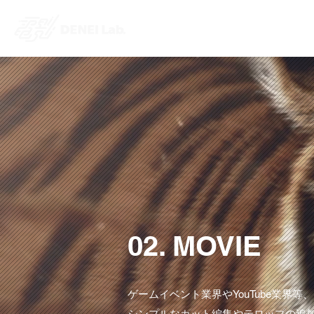
02. MOVIE​​
ゲームイベント業界やYouTube業界等、
シンプルなカット編集やテロップの追